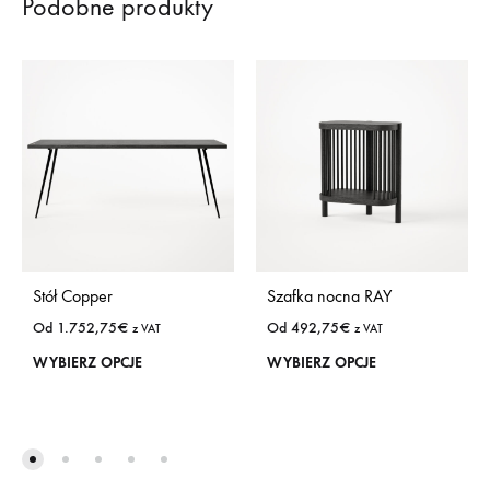
Podobne produkty
Stół Copper
Szafka nocna RAY
Od
1.752,75
€
Od
492,75
€
z VAT
z VAT
Ten
Ten
WYBIERZ OPCJE
WYBIERZ OPCJE
produkt
prod
ma
ma
wiele
wiel
wariantów.
wari