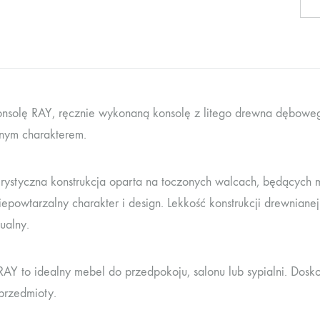
onsolę RAY, ręcznie wykonaną konsolę z litego drewna dębowe
nym charakterem.
rystyczna konstrukcja oparta na toczonych walcach, będących 
iepowtarzalny charakter i design. Lekkość konstrukcji drewnianej
ualny.
RAY to idealny mebel do przedpokoju, salonu lub sypialni. Dosk
 przedmioty.