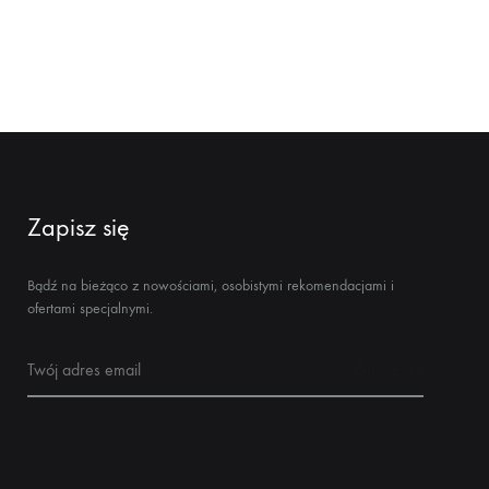
Zapisz się
Bądź na bieżąco z nowościami, osobistymi rekomendacjami i
ofertami specjalnymi.