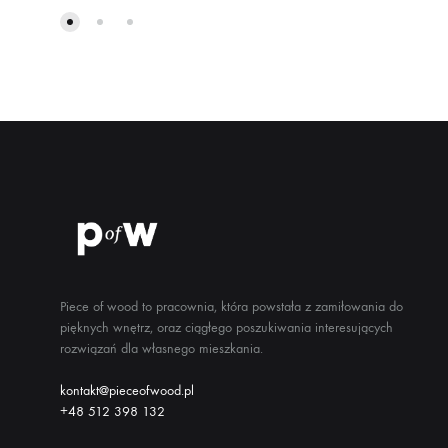
Piece of wood to pracownia, która powstała z zamiłowania do
pięknych wnętrz, oraz ciągłego poszukiwania interesujących
rozwiązań dla własnego mieszkania.
kontakt@pieceofwood.pl
+48 512 398 132