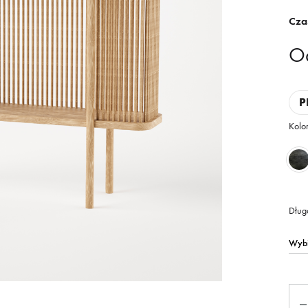
Cza
O
P
Kolor
Dług
Iloś