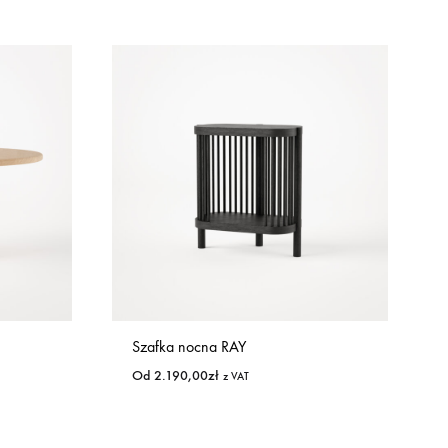
Szafka nocna RAY
Od
2.190,00
zł
z VAT