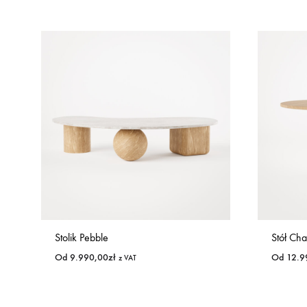
Stolik Pebble
Stół Ch
Od
9.990,00
zł
Od
12.9
z VAT