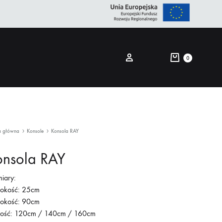
Cart
Sign in
0
Search
a główna
Konsole
Konsola RAY
onsola RAY
iary:
rokość: 25cm
okość: 90cm
gość: 120cm / 140cm / 160cm