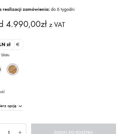
s realizacji zamówienia:
do 6 tygodni
d
4.990,00
zł
z VAT
LN zł
€
 blatu
ość
ć
DODAJ DO KOSZYKA