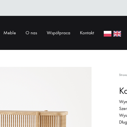
Meble
O nas
Współpraca
Kontakt
Stron
K
Wym
Sze
Wys
Dłu