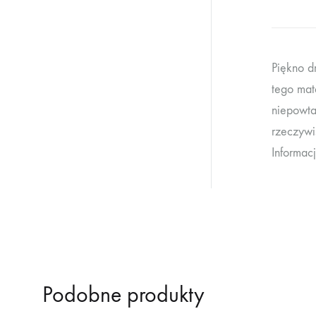
Piękno d
tego mat
niepowta
rzeczywi
Informac
Podobne produkty