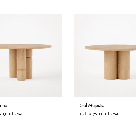
arme
Stół Majestic
90,00
zł
Od
15.990,00
zł
z VAT
z VAT