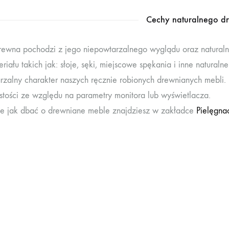
Cechy naturalnego d
rewna pochodzi z jego niepowtarzalnego wyglądu oraz naturaln
eriału takich jak: słoje, sęki, miejscowe spękania i inne natura
rzalny charakter naszych ręcznie robionych drewnianych mebli
stości ze względu na parametry monitora lub wyświetlacza.
je jak dbać o drewniane meble znajdziesz w zakładce
Pielęgna