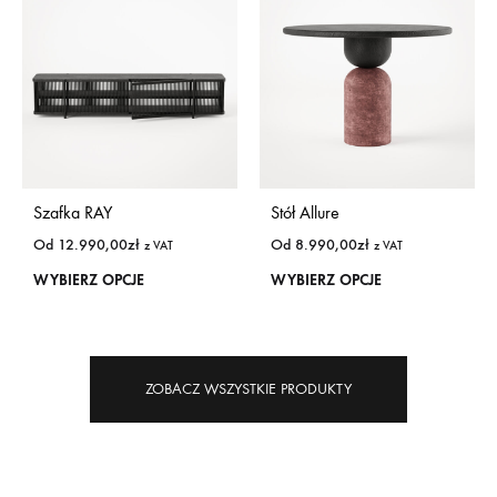
Szafka RAY
Stół Allure
Od
12.990,00
zł
Od
8.990,00
zł
z VAT
z VAT
WYBIERZ OPCJE
WYBIERZ OPCJE
ZOBACZ WSZYSTKIE PRODUKTY