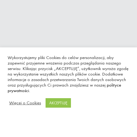
Wykorzystujemy pliki Cookies do celów personalizacji, aby
zapewnić przyjemne wrażenia podczas przeglądania naszego
serwisu. Klikając przycisk „AKCEPTUJĘ”, użytkownik wyraża zgodę
na wykorzystanie wszystkich naszych plików cookie. Dodatkowe
Slip-on Sneakers
informacje o zasadach przetwarzania Twoich danych osobowych
oraz przysługujących Ci prawach znajdziesz w naszej
polityce
prywatności
.
Więcej o Cookies
AKCEPTUJĘ
Category
:
Shoes
Date
:
2019